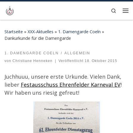
Zum Inhalt springen
Search
Me
Startseite
»
XXX-Aktuelles
»
1. Damengarde Coeln
»
Dankurkunde für die Damengarde
1. DAMENGARDE COELN
ALLGEMEIN
Dankurkunde für die Damengarde
von
Christiane Henneken
|
Veröffentlicht
18. Oktober 2015
Juchhuuu, unsere erste Urkunde. Vielen Dank,
lieber
Festausschuss Ehrenfelder Karneval EV
!
Wir haben uns riesig gefreut!