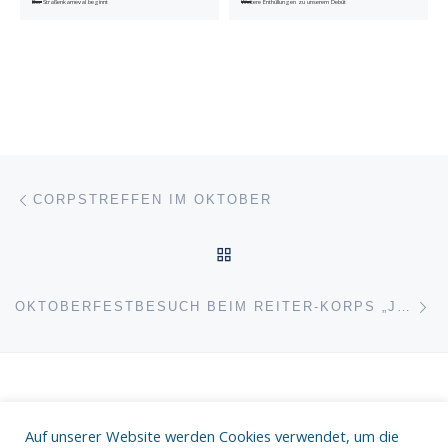
Der Straßenkarneval beginnt
Weitere Enthüllungen zu unserem Debüt
Beitragsnavigation
Vorheriger Beitrag
CORPSTREFFEN IM OKTOBER
ZURÜCK ZUR BEITRAGSL
Nä
OKTOBERFESTBESUCH BEIM REITER-KORPS „JAN VON WERTH“ E.V.
Auf unserer Website werden Cookies verwendet, um die
Datenschutz