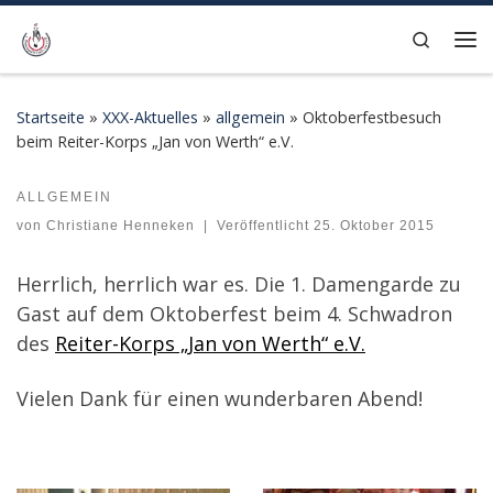
Zum Inhalt springen
Search
Me
Startseite
»
XXX-Aktuelles
»
allgemein
»
Oktoberfestbesuch
beim Reiter-Korps „Jan von Werth“ e.V.
ALLGEMEIN
Oktoberfestbesuch beim Reiter-Korps „Jan von Werth“ e.V.
von
Christiane Henneken
|
Veröffentlicht
25. Oktober 2015
Herrlich, herrlich war es. Die 1. Damengarde zu
Gast auf dem Oktoberfest beim 4. Schwadron
des
Reiter-Korps „Jan von Werth“ e.V.
Vielen Dank für einen wunderbaren Abend!