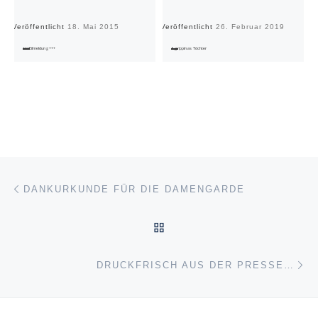
Veröffentlicht
18. Mai 2015
Veröffentlicht
26. Februar 2019
Ve
+++Eilmeldung+++
Agrippinas Töchter
Beitragsnavigation
Vorheriger Beitrag
DANKURKUNDE FÜR DIE DAMENGARDE
ZURÜCK ZUR BEITRAGSL
Nä
DRUCKFRISCH AUS DER PRESSE…