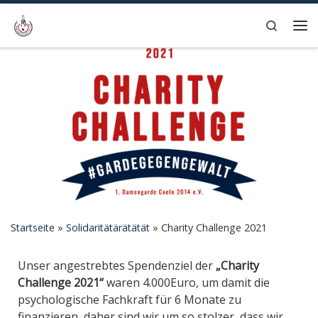
Zum Inhalt springen
Search
Me
Startseite
»
Solidaritätärätätät
»
Charity Challenge 2021
Unser angestrebtes Spendenziel der
„Charity
Challenge 2021“
waren 4.000Euro, um damit die
psychologische Fachkraft für 6 Monate zu
finanzieren, daher sind wir um so stolzer, dass wir