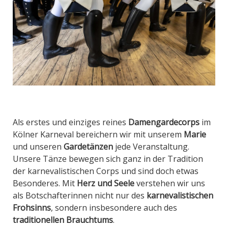
Als
erste
s
und einzige
s
reine
s
Damen
garde
corps
im
Kölner Karneval bereichern
wir
mit
unserem
Marie
und
unseren
G
a
rdetänzen
jede Veranstaltung.
Unsere Tänze bewegen
sich ganz in der Tradition
der
karnevalistischen Corps
und sind doch etwas
Besonderes
. Mit
Herz und Seele
verstehen wir uns
als Botschafterinnen nicht nur des
karnevalistischen
Frohsinns
, sondern insbesondere auch des
traditionellen Brauchtums
.