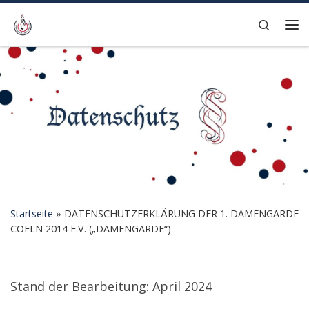
Zum Inhalt springen
Search
Me
Startseite
»
DATENSCHUTZERKLÄRUNG DER 1. DAMENGARDE
COELN 2014 E.V. („DAMENGARDE“)
DATENSCHUTZERKLÄRUNG DER 1. DAMENGARDE COELN 2014 E.V. („DAMENGARDE“)
Stand der Bearbeitung: April 2024