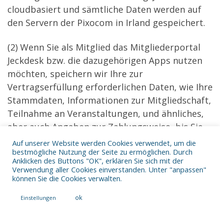
cloudbasiert und sämtliche Daten werden auf
den Servern der Pixocom in Irland gespeichert.
(2) Wenn Sie als Mitglied das Mitgliederportal
Jeckdesk bzw. die dazugehörigen Apps nutzen
möchten, speichern wir Ihre zur
Vertragserfüllung erforderlichen Daten, wie Ihre
Stammdaten, Informationen zur Mitgliedschaft,
Teilnahme an Veranstaltungen, und ähnliches,
aber auch Angaben zur Zahlungsweise, bis Sie
Ihren Zugang endgültig löschen bzw. die
Auf unserer Website werden Cookies verwendet, um die
bestmögliche Nutzung der Seite zu ermöglichen. Durch
Vertragsbeziehung beendet wird. Weiterhin
Anklicken des Buttons "OK", erklären Sie sich mit der
speichern wir die von Ihnen angegebenen
Verwendung aller Cookies einverstanden. Unter "anpassen"
können Sie die Cookies verwalten.
freiwilligen Daten für die Zeit Ihrer Nutzung des
Portals, soweit Sie diese nicht zuvor löschen.
ok
Einstellungen
Rechtsgrundlage ist Art. 6 Abs. 1 S. 1 lit. b
DSGVO. Zur Verhinderung unberechtigter