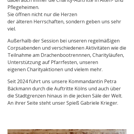
dabei auch immer die
Charity
-Auftritte in Alten- und
Pflegeheimen.
Sie öffnen nicht nur die Herzen
der
älteren
Herrschaften, sondern geben uns sehr
viel.
Außerhalb der Session bei unseren regelmäßigen
Corpsabenden
und verschiedenen Aktivitäten wie die
Teilnahme am
Drachenbootrennnen
,
Charityläufen
,
Unterstützung auf Pfarrfesten
,
uns
e
ren
eigenen
Charityakti
onen
und v
ielem mehr.
Seit 2024 führt uns unsere Kommandantin Petra
Bäckmann durch die Auftritte Kölns und auch über
die Stadtgrenzen hinaus in die jecken Säle der Welt.
An ihrer Seite steht unser Spieß Gabriele Krieger.