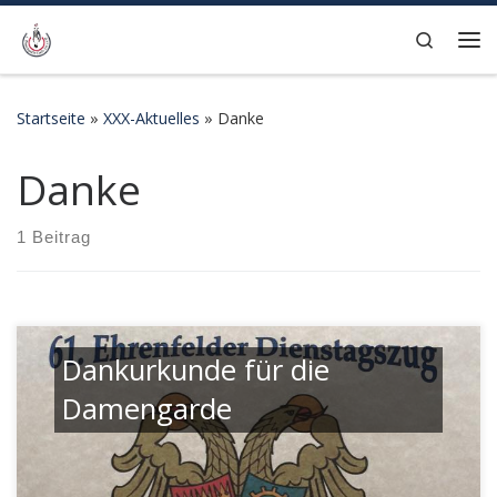
Zum Inhalt springen
Search
Me
Startseite
»
XXX-Aktuelles
»
Danke
Danke
1 Beitrag
Dankurkunde für die
Damengarde