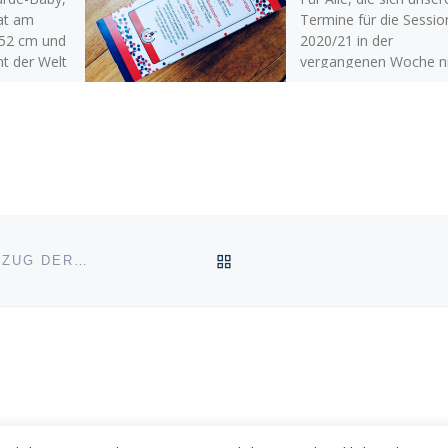
at am
Termine für die Sessio
 52 cm und
2020/21 in der
ht der Welt
vergangenen Woche ni
tulieren
„geschnappt“ 🍫 haben
hier nochmal die Date
🔵 GALA […]
ZURÜCK ZUR BEITRAGSL
NZUG DER…