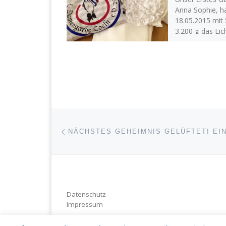
Anna Sophie, h
18.05.2015 mit
3.200 g das Lic
erblickt! Wir gra
unserer […]
Beitragsnavigation
Vorheriger Beitrag
NÄCHSTES GEHEIMNIS GELÜFTET! EI
Datenschutz
Impressum