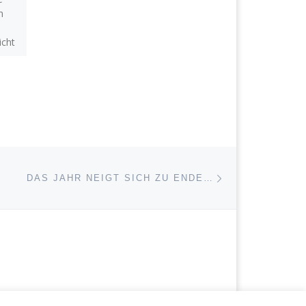
n
sind dabei! Der WDR hat
gestern mit uns gedreht.
cht
Es war ein illustrer
,
Vormittag und vielen
n …
wunderbaren […]
Nächster Beitrag
ISTE
DAS JAHR NEIGT SICH ZU ENDE…