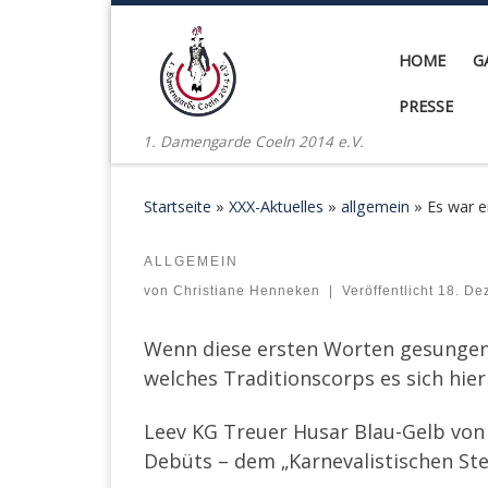
Zum Inhalt springen
HOME
G
PRESSE
1. Damengarde Coeln 2014 e.V.
Startseite
»
XXX-Aktuelles
»
allgemein
»
Es war 
ALLGEMEIN
Es war einmal…
von
Christiane Henneken
|
Veröffentlicht
18. De
Wenn diese ersten Worten gesungen 
welches Traditionscorps es sich hier
Leev KG Treuer Husar Blau-Gelb von 1
Debüts – dem „Karnevalistischen Ste