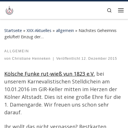
Zum Inhalt springen
Search
Me
Startseite
»
XXX-Aktuelles
»
allgemein
»
Nächstes Geheimnis
gelüftet! Einzug der…
ALLGEMEIN
Nächstes Geheimnis gelüftet! Einzug der…
von
Christiane Henneken
|
Veröffentlicht
12. Dezember 2015
Kölsche Funke rut-wieß vun 1823 e.V.
bei
unserem Karnevalistischen Stelldichein am
10.01.2016 im GIR-Keller mitten im Herzen der
Kölner Altstadt. Dies ist eine große Ehre für die
1. Damengarde. Wir freuen uns schon sehr
darauf.
Ihr wollt das nicht verpassen? Restkarten