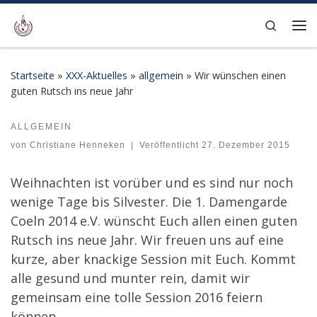
Zum Inhalt springen
Search
Me
Startseite
»
XXX-Aktuelles
»
allgemein
»
Wir wünschen einen
guten Rutsch ins neue Jahr
ALLGEMEIN
Wir wünschen einen guten Rutsch ins neue Jahr
von
Christiane Henneken
|
Veröffentlicht
27. Dezember 2015
Weihnachten ist vorüber und es sind nur noch
wenige Tage bis Silvester. Die 1. Damengarde
Coeln 2014 e.V. wünscht Euch allen einen guten
Rutsch ins neue Jahr. Wir freuen uns auf eine
kurze, aber knackige Session mit Euch. Kommt
alle gesund und munter rein, damit wir
gemeinsam eine tolle Session 2016 feiern
können.