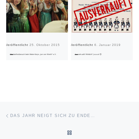
Veröffentlicht
25. Oktober 2015
Veröffentlicht
6. Januar 2019
Ve
Oktoberfestbesuch beim Reiter-Korps „Jan von Werth“ e.V.
Ausverkauft! Wirklich? Jaaaa! 😍
Beitragsnavigation
Vorheriger Beitrag
DAS JAHR NEIGT SICH ZU ENDE…
ZURÜCK ZUR BEITRAGSL