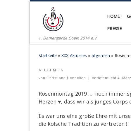
Zum Inhalt springen
HOME
G
PRESSE
1. Damengarde Coeln 2014 e.V.
Startseite
»
XXX-Aktuelles
»
allgemein
»
Rosenm
ALLGEMEIN
Rosenmontag 2019
von
Christiane Henneken
|
Veröffentlicht
4. Mär
Rosenmontag 2019 …. noch immer sp
Herzen ♥️, dass wir als junges Corps 
Es war uns eine große Ehre mit uns
die kölsche Tradition zu vertreten !