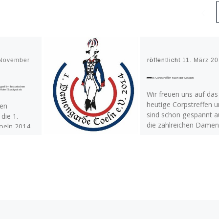
 November
Veröffentlicht
11. März 2
Erstes Corpstreffen nach der Session
pell im historischen
Hotel Stadtpalais
Wir freuen uns auf das
heutige Corpstreffen 
en
sind schon gespannt a
 die 1.
die zahlreichen Damen
eln 2014
die sich für eine Hospi
ionsauftakt
interessieren . […]
n Ambiente
helm-Bads
alais. Die