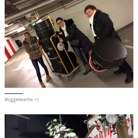
Büggelwache =)