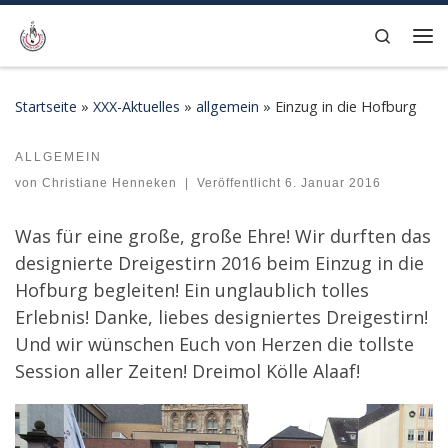
Zum Inhalt springen
Search
Me
Startseite
»
XXX-Aktuelles
»
allgemein
»
Einzug in die Hofburg
ALLGEMEIN
Einzug in die Hofburg
von
Christiane Henneken
|
Veröffentlicht
6. Januar 2016
Was für eine große, große Ehre! Wir durften das
designierte Dreigestirn 2016 beim Einzug in die
Hofburg begleiten! Ein unglaublich tolles
Erlebnis! Danke, liebes designiertes Dreigestirn!
Und wir wünschen Euch von Herzen die tollste
Session aller Zeiten! Dreimol Kölle Alaaf!