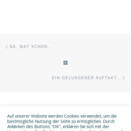
Beitragsnavigation
Vorheriger Beitrag
NÄ, WAT SCHÖN…
ZURÜCK ZUR BEITRAGSL
Nä
EIN GELUNGENER AUFTAKT…
Auf unserer Website werden Cookies verwendet, um die
Datenschutz
bestmögliche Nutzung der Seite zu ermöglichen. Durch
Impressum
Anklicken des Buttons "OK", erklären Sie sich mit der