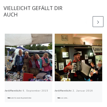
VIELLEICHT GEFÄLLT DIR
AUCH
Veröffentlicht
6. September 2015
Veröffentlicht
2. Januar 2016
Ve
Flohmarkt für unsere Regimentsfahne
Nä, wat schön…