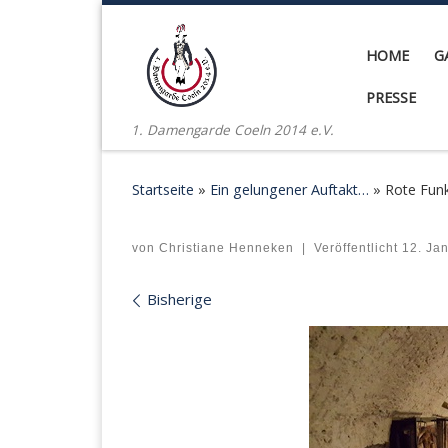
Zum Inhalt springen
HOME
G
PRESSE
1. Damengarde Coeln 2014 e.V.
Startseite
»
Ein gelungener Auftakt…
»
Rote Funk
Rote Funken Überblick
von
Christiane Henneken
|
Veröffentlicht
12. Ja
Bilder Navigation
Bisherige