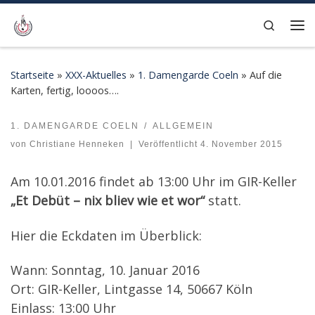
Zum Inhalt springen
Search
Me
Startseite
»
XXX-Aktuelles
»
1. Damengarde Coeln
»
Auf die
Karten, fertig, loooos….
1. DAMENGARDE COELN
ALLGEMEIN
Auf die Karten, fertig, loooos….
von
Christiane Henneken
|
Veröffentlicht
4. November 2015
Am 10.01.2016 findet ab 13:00 Uhr im GIR-Keller
„Et Debüt – nix bliev wie et wor“
statt.
Hier die Eckdaten im Überblick:
Wann: Sonntag, 10. Januar 2016
Ort: GIR-Keller, Lintgasse 14, 50667 Köln
Einlass: 13:00 Uhr