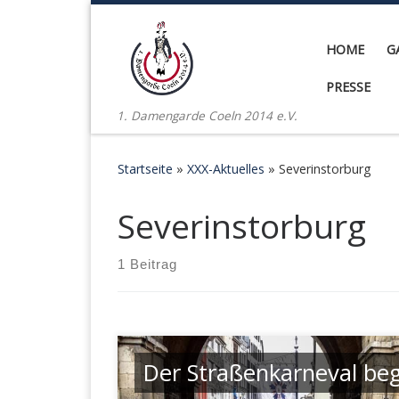
Zum Inhalt springen
HOME
G
PRESSE
1. Damengarde Coeln 2014 e.V.
Startseite
»
XXX-Aktuelles
»
Severinstorburg
Severinstorburg
1 Beitrag
Der Straßenkarneval beg