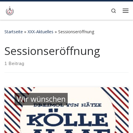
Zum Inhalt springen
Search
Me
Startseite
»
XXX-Aktuelles
»
Sessionseröffnung
Sessionseröffnung
1 Beitrag
Wir wünschen