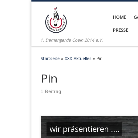
Zum Inhalt springen
HOME
G
PRESSE
1. Damengarde Coeln 2014 e.V.
Startseite
»
XXX-Aktuelles
»
Pin
Pin
1 Beitrag
wir präsentieren ….