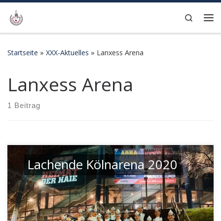
Zum Inhalt springen
Search
Me
Startseite
»
XXX-Aktuelles
»
Lanxess Arena
Lanxess Arena
1 Beitrag
Lachende Kölnarena 2020