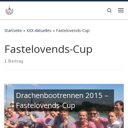
Zum Inhalt springen
Search
Me
Startseite
»
XXX-Aktuelles
»
Fastelovends-Cup
Fastelovends-Cup
1 Beitrag
Drachenbootrennen 2015 –
Fastelovends-Cup