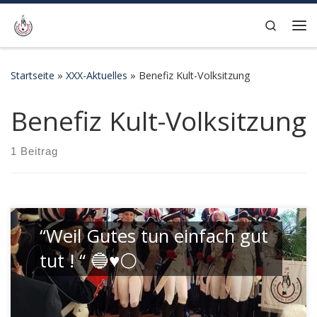
Zum Inhalt springen
Search
Me
Startseite
»
XXX-Aktuelles
»
Benefiz Kult-Volksitzung
Benefiz Kult-Volksitzung
1 Beitrag
“Weil Gutes tun einfach gut
tut ! “ 🔵♥️⚪️