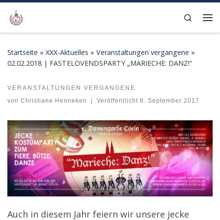
Zum Inhalt springen
Search
Me
Startseite
»
XXX-Aktuelles
»
Veranstaltungen vergangene
»
02.02.2018 | FASTELOVENDSPARTY „MARIECHE: DANZ!“
VERANSTALTUNGEN VERGANGENE
02.02.2018 | FASTELOVENDSPARTY „MARIECHE: DANZ!“
von
Christiane Henneken
|
Veröffentlicht
8. September 2017
Auch in diesem Jahr feiern wir unsere jecke