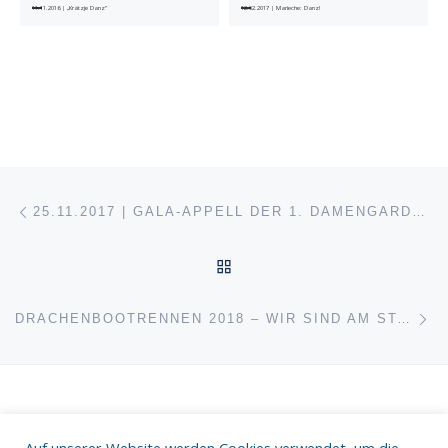
11.11.2016 | „Krätzje Danz“
12.02.2017 | Marieche: Danz!
Beitragsnavigation
Vorheriger Beitrag
25.11.2017 | GALA-APPELL DER 1. DAMENGARDE COELN – EXERZIEREN FÜR DEN GUTEN ZWECK
ZURÜCK ZUR BEITRAGSL
Nä
DRACHENBOOTRENNEN 2018 – WIR SIND AM START!